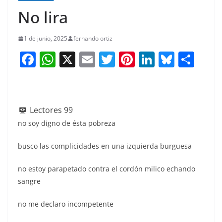
No lira
1 de junio, 2025
fernando ortiz
F
W
X
E
T
Pi
Li
Bl
S
a
h
m
w
nt
n
u
h
c
at
ai
itt
er
k
e
ar
e
s
l
er
e
e
sk
e
Lectores
99
b
A
st
dI
y
no soy digno de ésta pobreza
o
p
n
busco las complicidades en una izquierda burguesa
o
p
k
no estoy parapetado contra el cordón milico echando
sangre
no me declaro incompetente