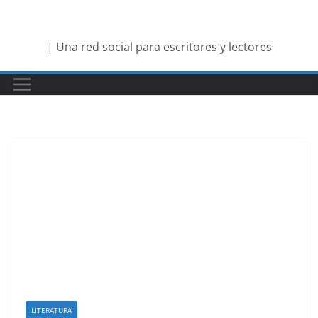
Saltar
al
| Una red social para escritores y lectores
contenido
LITERATURA