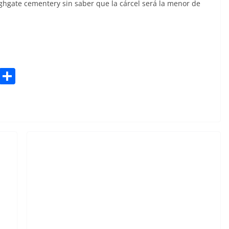
sk
e
ghgate cementery sin saber que la cárcel será la menor de
y
Bl
S
u
h
e
ar
sk
e
y