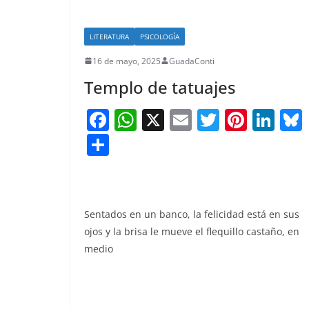
LITERATURA
PSICOLOGÍA
16 de mayo, 2025
GuadaConti
Templo de tatuajes
F
W
X
E
T
Pi
Li
a
h
m
w
nt
n
S
c
at
ai
itt
er
k
h
e
s
l
er
e
e
ar
b
A
st
dI
e
Sentados en un banco, la felicidad está en sus
o
p
n
ojos y la brisa le mueve el flequillo castaño, en
o
p
medio
k