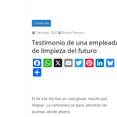
LITERATURA
1 de junio, 2025
Nicolás Pereyra
Testimonio de una emplead
de limpieza del futuro
F
W
X
E
T
Pi
Li
a
h
m
w
nt
n
S
c
at
ai
itt
er
k
h
e
s
l
er
e
e
ar
b
A
st
dI
e
El de ese día fue un caso grave, mucho por
o
p
n
limpiar. La camioneta se paró, abrieron las
o
p
puertas desde afuera