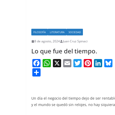
FILOSOFÍA
LITERATURA
SOCIEDAD
8 de agosto, 2024
Juan Cruz Spinaci
Lo que fue del tiempo.
F
W
X
E
T
Pi
Li
a
h
m
w
nt
n
S
c
at
ai
itt
er
k
h
e
s
l
er
e
e
ar
b
A
st
dI
e
Un día el negocio del tiempo dejo de ser rentabl
o
p
n
y el mundo se quedó sin relojes, no hay siquiera
o
p