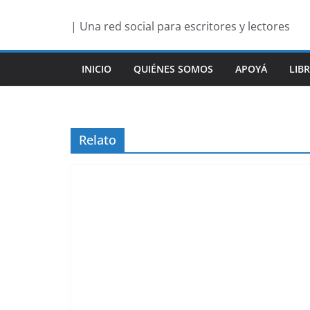
Saltar
| Una red social para escritores y lectores
al
contenido
INICIO
QUIÉNES SOMOS
APOYÁ
LIB
Relato