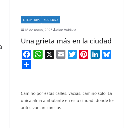
LITERATURA
SOCIEDAD
18 de mayo, 2025
Alan Valdivia
Una grieta más en la ciudad
a
F
W
X
E
T
Pi
Li
Bl
a
h
m
w
nt
n
u
S
Bl
c
at
ai
itt
er
k
e
h
u
e
s
l
er
e
e
sk
ar
e
b
A
st
dI
y
e
sk
Camino por estas calles, vacías, camino solo. La
o
p
n
única alma ambulante en esta ciudad, donde los
y
o
p
autos vuelan con sus
k